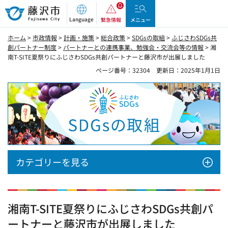
藤沢市
Language
緊急情報
メニュー
ホーム
>
市政情報
>
計画・施策
>
総合政策
>
SDGsの取組
>
ふじさわSDGs共
創パートナー制度
>
パートナーとの連携事業、勉強会・交流会等の情報
> 湘
南T-SITE夏祭りにふじさわSDGs共創パートナーと藤沢市が出展しました
ページ番号：32304
更新日：2025年1月1日
SDGsの取組
カテゴリーを見る
湘南T-SITE夏祭りにふじさわSDGs共創パ
ートナーと藤沢市が出展しました