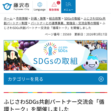
藤沢市
Language
緊急情報
メニュー
ホーム
>
市政情報
>
計画・施策
>
総合政策
>
SDGsの取組
>
ふじさわSDGs共
創パートナー制度
>
パートナーとの連携事業、勉強会・交流会等の情報
> ふ
じさわSDGs共創パートナー交流会「循環トーク」を開催しました
ページ番号：35569
更新日：2026年3月17日
SDGsの取組
カテゴリーを見る
ふじさわSDGs共創パートナー交流会「循
環トーク」を開催しました