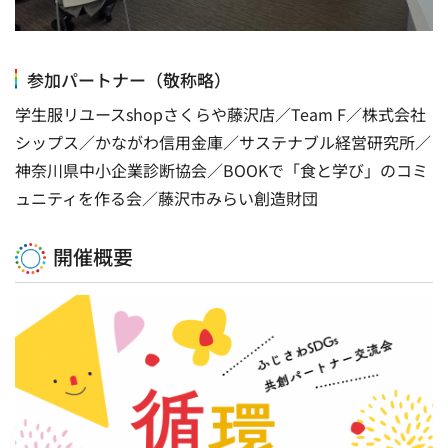
参加パートナー（敬称略）
学生服リユースshopさくらや藤沢店／Team F／株式会社
シップス／かながわ信用金庫／サステナブル経営研究所／
神奈川県中小企業診断協会／BOOKで「食と学び」のコミ
ュニティを作る会／藤沢市みらい創造財団
開催概要