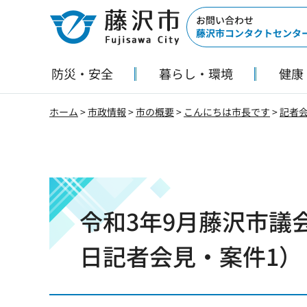
藤沢市
お問い合わせ
藤沢市コンタクトセンタ
防災・安全
暮らし・環境
健康
ホーム
>
市政情報
>
市の概要
>
こんにちは市長です
>
記者
令和3年9月藤沢市議会
日記者会見・案件1）