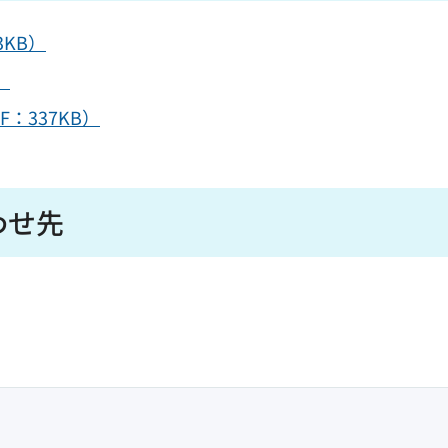
3KB）
）
：337KB）
わせ先