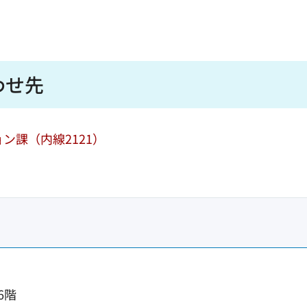
わせ先
ン課（内線2121）
6階