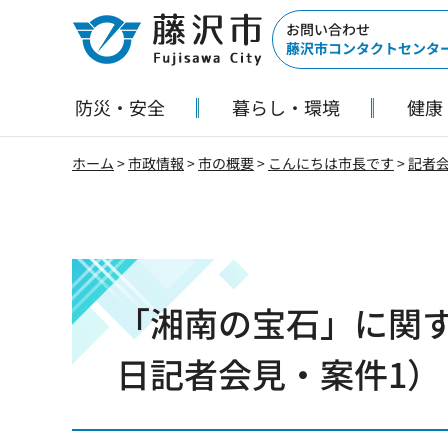
藤沢市
お問い合わせ
藤沢市コンタクトセンタ
防災・安全
暮らし・環境
健康
ホーム
>
市政情報
>
市の概要
>
こんにちは市長です
>
記者
「湘南の宝石」に関する
日記者会見・案件1）