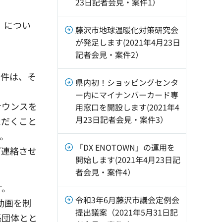
23日記者会見・案件1）
」につい
藤沢市地球温暖化対策研究会
が発足します(2021年4月23日
記者会見・案件2）
件は、そ
県内初！ショッピングセンタ
ー内にマイナンバーカード専
ナウンスを
用窓口を開設します(2021年4
月23日記者会見・案件3）
ただくこと
。
「DX ENOTOWN」の運用を
ご連絡させ
開始します(2021年4月23日記
者会見・案件4）
す。
令和3年6月藤沢市議会定例会
動画を制
提出議案（2021年5月31日記
係団体とと