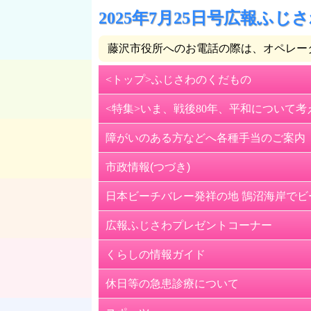
2025年7月25日号広報ふじ
藤沢市役所へのお電話の際は、オペレー
<トップ>ふじさわのくだもの
<特集>いま、戦後80年、平和について
障がいのある方などへ各種手当のご案内
市政情報(つづき)
紙面2面
日本ビーチバレー発祥の地 鵠沼海岸で
国民健康保険限度額適用認定証と食事
広報ふじさわプレゼントコーナー
シナモロールとプログラミングを学ぼ
くらしの情報ガイド
文書館古文書講座（初級）
休日等の急患診療について
お知らせ
地産地消講座収穫体験第5弾