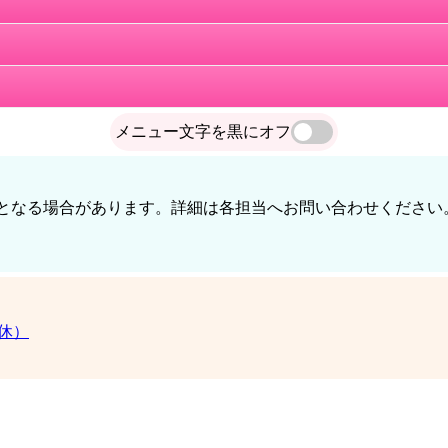
プ
メニュー文字を黒に
オフ
となる場合があります。詳細は各担当へお問い合わせください
集します
無休）
てい）作業の申し込み
商法にご注意を!
トマルシェ出展者募集