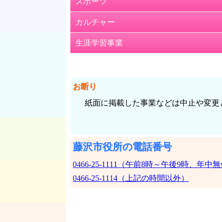
スポーツ
募集
紙面3面
カルチャー
催し
子どもの居場所を考えるワークショッ
生涯学習事業
講習・講座
こども110番の登録にご協力ください
健康・保健
納期限は7月31日（木）です
65歳からの健康づくり
お断り
夏休みワークショップ
紙面に掲載した事業などは中止や変更
下水道生まれの肥料のネーミングを募
紙面4面
藤沢市役所の電話番号
全5回自閉スペクトラム症連続講座
0466-25-1111（午前8時～午後9時、年中
シルバー人材センター植木剪定（せん
0466-25-1114（上記の時間以外）
こんなトラブルにご用心 分電盤の点検
ふじさわ元気バザール湘南台 セレク