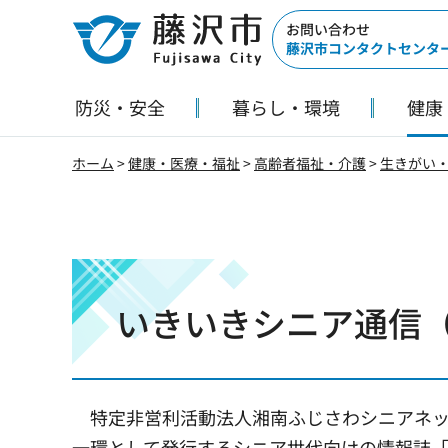
藤沢市
お問い合わせ
藤沢市コンタクトセンタ
防災・安全
暮らし・環境
健康
ホーム
>
健康・医療・福祉
>
高齢者福祉・介護
>
生きがい
いきいきシニア通信（
特定非営利活動法人湘南ふじさわシニアネッ
一環として発行するシニア世代向けの情報誌「