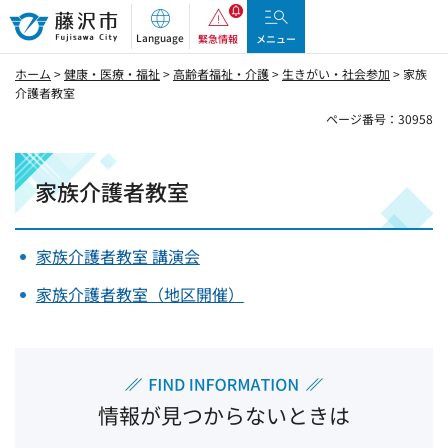
藤沢市
Language
緊急情報
メニュー
ホーム
>
健康・医療・福祉
>
高齢者福祉・介護
>
生きがい・社会参加
> 家族
介護者教室
ページ番号：30958
家族介護者教室
家族介護者教室 講演会
家族介護者教室（地区開催）
情報が見つからないときは