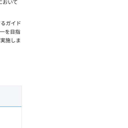
において
するガイド
一を目指
を実施しま