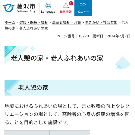
藤沢市
Language
緊急情報
メニュー
ホーム
>
健康・医療・福祉
>
高齢者福祉・介護
>
生きがい・社会参加
> 老人
憩の家・老人ふれあいの家
ページ番号：10220
更新日：2024年2月7日
老人憩の家・老人ふれあいの家
老人憩の家
地域におけるふれあいの場として、また教養の向上やレク
リエーションの場として、高齢者の心身の健康の増進を図
ることを目的とした施設です。