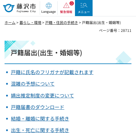
藤沢市
Language
緊急情報
メニュー
ホーム
>
暮らし・環境
>
戸籍・住民の手続き
> 戸籍届出(出生・婚姻等)
ページ番号：28711
戸籍届出(出生・婚姻等)
戸籍に氏名のフリガナが記載されます
混雑の予想について
嫡出推定制度の変更について
戸籍届書のダウンロード
結婚・離婚に関する手続き
出生・死亡に関する手続き