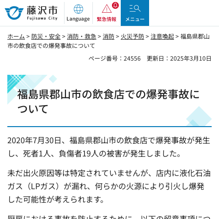
藤沢市
Language
緊急情報
メニュー
ホーム
>
防災・安全
>
消防・救急
>
消防
>
火災予防
>
注意喚起
> 福島県郡山
市の飲食店での爆発事故について
ページ番号：24556
更新日：2025年3月10日
福島県郡山市の飲食店での爆発事故に
ついて
2020年7月30日、福島県郡山市の飲食店で爆発事故が発生
し、死者1人、負傷者19人の被害が発生しました。
未だ出火原因等は特定されていませんが、店内に液化石油
ガス（LPガス）が漏れ、何らかの火源により引火し爆発
した可能性が考えられます。
厨房における事故を防止するために、以下の留意事項につ