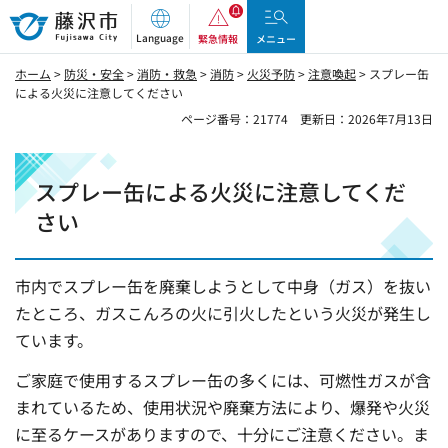
藤沢市
Language
緊急情報
メニュー
ホーム
>
防災・安全
>
消防・救急
>
消防
>
火災予防
>
注意喚起
> スプレー缶
による火災に注意してください
ページ番号：21774
更新日：2026年7月13日
スプレー缶による火災に注意してくだ
さい
市内でスプレー缶を廃棄しようとして中身（ガス）を抜い
たところ、ガスこんろの火に引火したという火災が発生し
ています。
ご家庭で使用するスプレー缶の多くには、可燃性ガスが含
まれているため、使用状況や廃棄方法により、爆発や火災
に至るケースがありますので、十分にご注意ください。ま