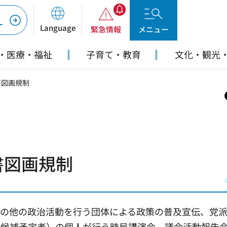
ー
Language
緊急情報
メニュー
・医療・福祉
子育て・教育
文化・観光
書図画規制
書図画規制
その他の政治活動を行う団体による政策の普及宣伝、党
立候補予定者）の個人が行う時局講演会、議会活動報告