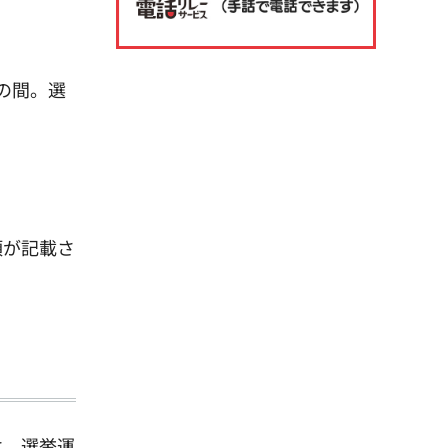
の間。選
項が記載さ
は、選挙運