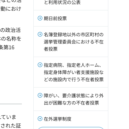
と利用状況の公表
活動におけ
期日前投票
その政治活
名簿登録地以外の市区町村の
体の名称を
選挙管理委員会における不在
第16
者投票
指定病院、指定老人ホーム、
指定身体障がい者支援施設な
どの施設内で行う不在者投票
障がい、要介護状態により外
出が困難な方の不在者投票
れていま
在外選挙制度
付された証