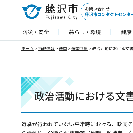
藤沢市
お問い合わせ
藤沢市コンタクトセンタ
防災・安全
暮らし・環境
健康
ホーム
>
市政情報
>
選挙
>
選挙制度
> 政治活動における文
政治活動における文
選挙が行われていない平常時における、政党
の活動や、公職の候補者等（現職、候補者、