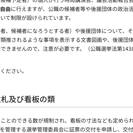
て自由
に行えますが、公職の候補者等や後援団体の政治
いて制限が設けられています。
補者、候補者になろうとする者）や後援団体について、
が類推されるような事項を表示する文書図画や、後援団
できませんので、注意が必要です。（公職選挙法第143条
照ください。
立札及び看板の類
ることのできる数が規制され、看板の寸法なども定めら
挙を管理する選挙管理委員会に証票の交付を申請し、交