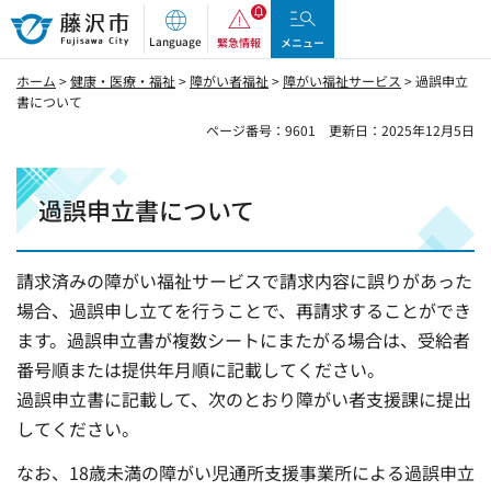
藤沢市
Language
緊急情報
メニュー
ホーム
>
健康・医療・福祉
>
障がい者福祉
>
障がい福祉サービス
> 過誤申立
書について
ページ番号：9601
更新日：2025年12月5日
過誤申立書について
請求済みの障がい福祉サービスで請求内容に誤りがあった
場合、過誤申し立てを行うことで、再請求することができ
ます。過誤申立書が複数シートにまたがる場合は、受給者
番号順または提供年月順に記載してください。
過誤申立書に記載して、次のとおり障がい者支援課に提出
してください。
なお、18歳未満の障がい児通所支援事業所による過誤申立