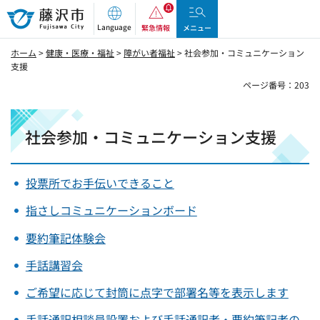
藤沢市
Language
緊急情報
メニュー
ホーム
>
健康・医療・福祉
>
障がい者福祉
> 社会参加・コミュニケーション
支援
ページ番号：203
社会参加・コミュニケーション支援
投票所でお手伝いできること
指さしコミュニケーションボード
要約筆記体験会
手話講習会
ご希望に応じて封筒に点字で部署名等を表示します
手話通訳相談員設置および手話通訳者・要約筆記者の