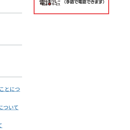
ることにつ
について
て