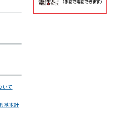
ついて
興基本計