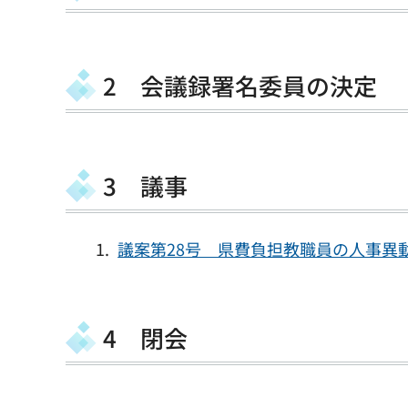
2 会議録署名委員の決定
3 議事
議案第28号 県費負担教職員の人事異動
4 閉会