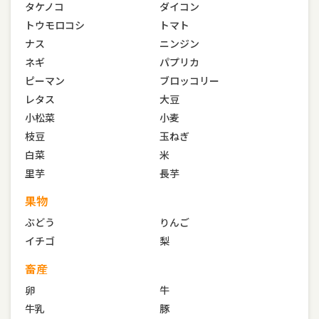
タケノコ
ダイコン
トウモロコシ
トマト
ナス
ニンジン
ネギ
パプリカ
ピーマン
ブロッコリー
レタス
大豆
小松菜
小麦
枝豆
玉ねぎ
白菜
米
里芋
長芋
果物
ぶどう
りんご
イチゴ
梨
畜産
卵
牛
牛乳
豚