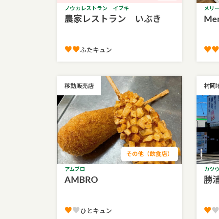
ノウカレストラン イブキ
メリ
農家レストラン いぶき
Mer
♥♥︎
♥♥
ふたキュン
移動販売店
村岡
その他（飲食店）
アムブロ
カツ
AMBRO
勝
♥
♥
♥
ひとキュン