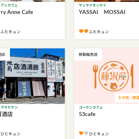
ーアンカフェ
ヤッサイモッサイ
ry Anne Cafe
YASSAI MOSSAI
︎
♥♥︎
ふたキュン
ふたキュン
地区
移動販売店
その他（飲
ウラサケテン
ゴーサンカフェ
浦酒店
53cafe
♥
♥
♥
ひとキュン
ひとキュン