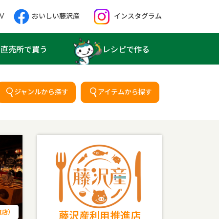
V
おいしい藤沢産
インスタグラム
直売所で買う
レシピで作る
ジャンルから探す
アイテムから探す
食店）
藤沢産利用推進店