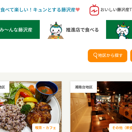
！食べて楽しい！キュンとする藤沢産
♥︎
おいしい藤沢産T
み〜んな藤沢産
推進店で食べる
地区から探す
地区
湘南台地区
喫茶・カフェ
その他（飲