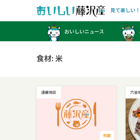
見て楽しい
Main Navigation
おいしいニュース
食材:
米
遠藤地区
六会
和食