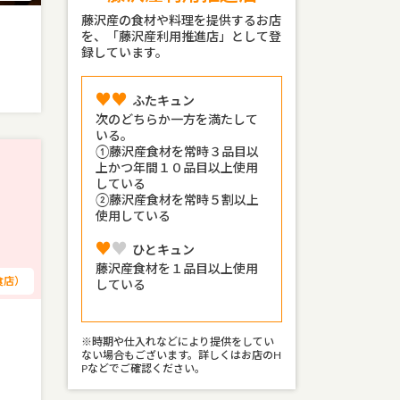
藤沢産の食材や料理を提供するお店
を、「藤沢産利用推進店」として登
録しています。
♥♥︎︎
ふたキュン
次のどちらか一方を満たして
いる。
①藤沢産食材を常時３品目以
上かつ年間１０品目以上使用
している
②藤沢産食材を常時５割以上
使用している
♥
♥︎
ひとキュン
藤沢産食材を１品目以上使用
食店）
している
※時期や仕入れなどにより提供をしてい
ない場合もございます。詳しくはお店のH
Pなどでご確認ください。