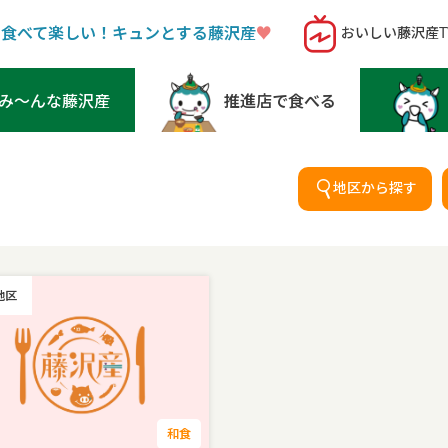
！食べて楽しい！キュンとする藤沢産
♥︎
おいしい藤沢産T
み〜んな藤沢産
推進店で食べる
地区から探す
地区
和食