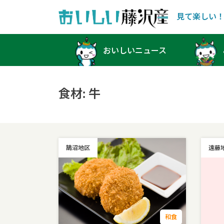
見て楽しい
Main Navigation
おいしいニュース
食材:
牛
鵠沼地区
遠藤
和食