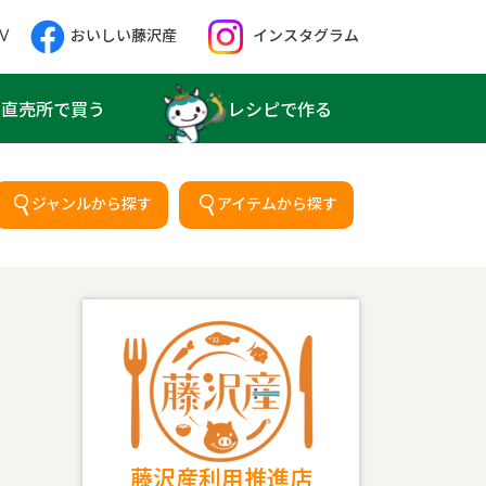
V
おいしい藤沢産
インスタグラム
直売所で買う
レシピで作る
ジャンルから探す
アイテムから探す
藤沢産利用推進店