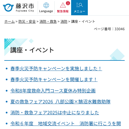
藤沢市
Language
緊急情報
メニュー
ホーム
>
防災・安全
>
消防・救急
>
消防
> 講座・イベント
ページ番号：33046
講座・イベント
春季火災予防キャンペーンを実施しました！
春季火災予防キャンペーンを開催します！
令和8年度救命入門コース夏休み特別企画
夏の救急フェア2026 八部公園×鵠沼水難救助隊
消防・救急フェア2025は中止になりました
令和６年度 地域交流イベント 消防署に行こうを開