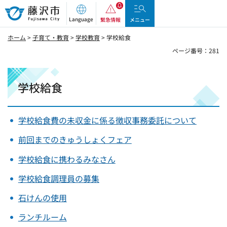
藤沢市
Language
緊急情報
メニュー
ホーム
>
子育て・教育
>
学校教育
> 学校給食
ページ番号：281
学校給食
学校給食費の未収金に係る徴収事務委託について
前回までのきゅうしょくフェア
学校給食に携わるみなさん
学校給食調理員の募集
石けんの使用
ランチルーム