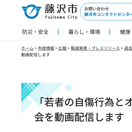
藤沢市
お問い合わせ
藤沢市コンタクトセンタ
防災・安全
暮らし・環境
健康
ホーム
>
市政情報
>
広報
>
報道発表・プレスリリース
>
過
動画配信します
「若者の自傷行為と
会を動画配信します