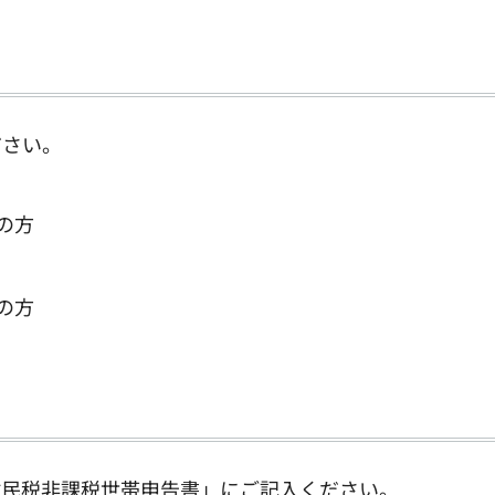
ださい。
の方
の方
村民税非課税世帯申告書」にご記入ください。