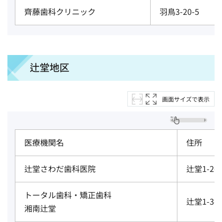
齊藤歯科クリニック
羽鳥3-20-5
辻堂地区
画面サイズで表示
医療機関名
住所
辻堂さわだ歯科医院
辻堂1-2-
トータル歯科・矯正歯科
辻堂1-3-
湘南辻堂