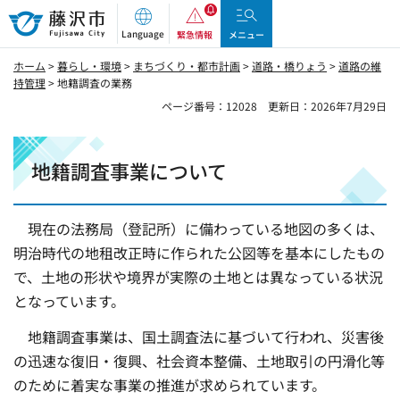
藤沢市
Language
緊急情報
メニュー
ホーム
>
暮らし・環境
>
まちづくり・都市計画
>
道路・橋りょう
>
道路の維
持管理
> 地籍調査の業務
ページ番号：12028
更新日：2026年7月29日
地籍調査事業について
現在の法務局（登記所）に備わっている地図の多くは、
明治時代の地租改正時に作られた公図等を基本にしたもの
で、土地の形状や境界が実際の土地とは異なっている状況
となっています。
地籍調査事業は、国土調査法に基づいて行われ、災害後
の迅速な復旧・復興、社会資本整備、土地取引の円滑化等
のために着実な事業の推進が求められています。