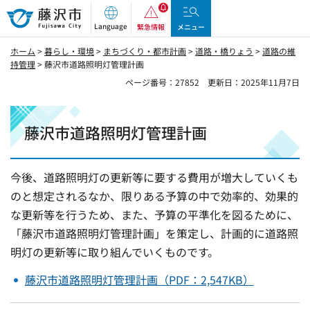
藤沢市
Language
緊急情報
メニュー
ホーム
>
暮らし・環境
>
まちづくり・都市計画
>
道路・橋りょう
>
道路の維
持管理
> 藤沢市道路照明灯管理計画
ページ番号：27852
更新日：2025年11月7日
藤沢市道路照明灯管理計画
今後、道路照明灯の更新等に要する費用が増大していくも
のと想定されるなか、限りある予算の中で効率的、効果的
な更新等を行うため、また、予算の平準化を図るために、
「藤沢市道路照明灯管理計画」を策定し、計画的に道路照
明灯の更新等に取り組んでいくものです。
藤沢市道路照明灯管理計画（PDF：2,547KB）