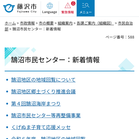
藤沢市
Language
緊急情報
メニュー
ホーム
>
市政情報
>
市の概要
>
組織案内
>
各課ご案内（組織図）
>
市民自治
部
> 鵠沼市民センター：新着情報
ページ番号：588
鵠沼市民センター：新着情報
鵠沼地区の地域回覧について
鵠沼地区郷土づくり推進会議
第４回鵠沼海岸まつり
鵠沼市民センター等再整備事業
くげぬま子育て応援メッセ
令和６年度 鵠沼地区の地域回覧