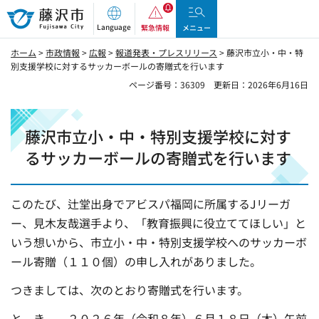
藤沢市
Language
緊急情報
メニュー
ホーム
>
市政情報
>
広報
>
報道発表・プレスリリース
> 藤沢市立小・中・特
別支援学校に対するサッカーボールの寄贈式を行います
ページ番号：36309
更新日：2026年6月16日
藤沢市立小・中・特別支援学校に対す
るサッカーボールの寄贈式を行います
このたび、辻堂出身でアビスパ福岡に所属するJリーガ
ー、見木友哉選手より、「教育振興に役立ててほしい」と
いう想いから、市立小・中・特別支援学校へのサッカーボ
ール寄贈（１１０個）の申し入れがありました。
つきましては、次のとおり寄贈式を行います。
と き ２０２６年（令和８年）６月１８日（木）午前