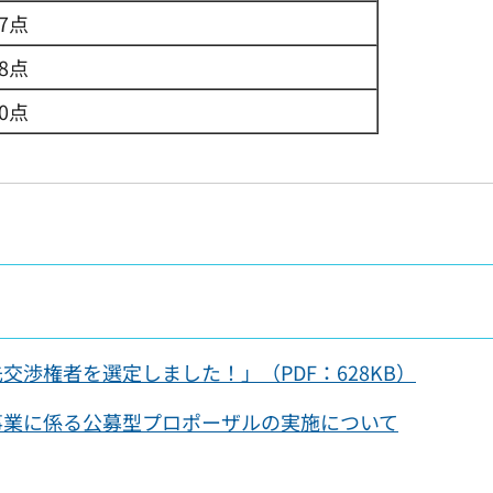
67点
78点
00点
渉権者を選定しました！」（PDF：628KB）
事業に係る公募型プロポーザルの実施について