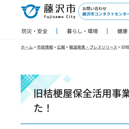
藤沢市
お問い合わせ
藤沢市コンタクトセンタ
防災・安全
暮らし・環境
健康
ホーム
>
市政情報
>
広報
>
報道発表・プレスリリース
> 旧
旧桔梗屋保全活用事
た！