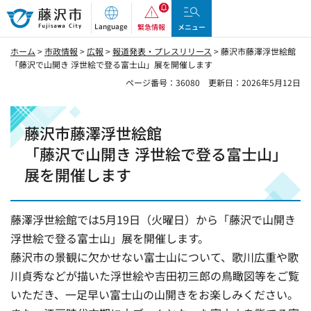
藤沢市
Language
緊急情報
メニュー
ホーム
>
市政情報
>
広報
>
報道発表・プレスリリース
> 藤沢市藤澤浮世絵館
「藤沢で山開き 浮世絵で登る富士山」展を開催します
ページ番号：36080
更新日：2026年5月12日
藤沢市藤澤浮世絵館
「藤沢で山開き 浮世絵で登る富士山」
展を開催します
藤澤浮世絵館では5月19日（火曜日）から「藤沢で山開き
浮世絵で登る富士山」展を開催します。
藤沢市の景観に欠かせない富士山について、歌川広重や歌
川貞秀などが描いた浮世絵や吉田初三郎の鳥瞰図等をご覧
いただき、一足早い富士山の山開きをお楽しみください。