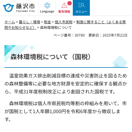
藤沢市
Language
緊急情報
メニュー
ホーム
>
暮らし・環境
>
税金
>
個人市民税
>
制度に関すること（よくある質
問やお知らせなど）
> 森林環境税について
ページ番号：30780
更新日：2025年7月22日
森林環境税について（国税）
温室効果ガス排出削減目標の達成や災害防止を図るため
の森林整備等に必要な地方財源を安定的に確保する観点か
ら、平成31年度税制改正により創設された国税です。
森林環境税は個人市県民税均等割の枠組みを用いて、市
が国税として1人年額1,000円を令和6年度から徴収しま
す。