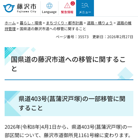
藤沢市
Language
緊急情報
メニュー
ホーム
>
暮らし・環境
>
まちづくり・都市計画
>
道路・橋りょう
>
道路の維
持管理
> 国県道の藤沢市道への移管に関すること
ページ番号：35573
更新日：2026年2月27日
国県道の藤沢市道への移管に関するこ
と
県道403号(菖蒲沢戸塚)の一部移管に関
すること
2026年(令和8年)4月1日から、県道403号(菖蒲沢戸塚)の一
部区間について、藤沢市道御所見1161号線に変わります。