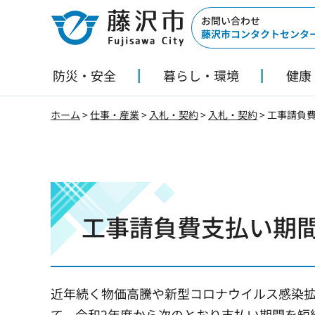
藤沢市
お問い合わせ
藤沢市コンタクトセンタ
防災・安全
暮らし・環境
健康
ホーム
>
仕事・産業
>
入札・契約
>
入札・契約
> 工事請負
工事請負費支払い期
近年続く物価高騰や新型コロナウイルス感染
て、令和2年度から次のとおり支払い期間を短