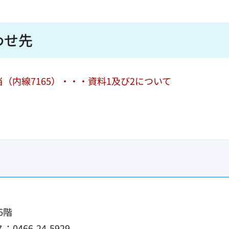
わせ先
（内線7165）・・・資料1及び2について
6階
0466-24-5929