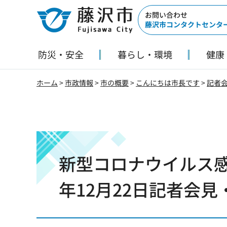
藤沢市
お問い合わせ
藤沢市コンタクトセンタ
防災・安全
暮らし・環境
健康
ホーム
>
市政情報
>
市の概要
>
こんにちは市長です
>
記者
新型コロナウイルス感
年12月22日記者会見