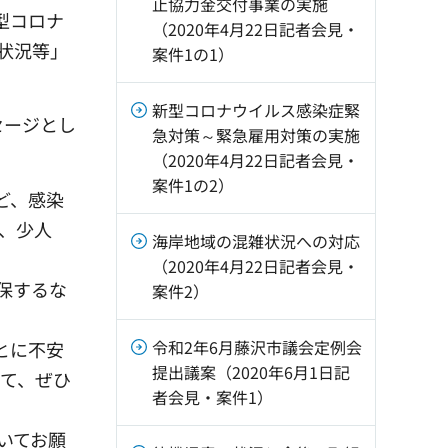
止協力金交付事業の実施
型コロナ
（2020年4月22日記者会見・
状況等」
案件1の1）
新型コロナウイルス感染症緊
セージとし
急対策～緊急雇用対策の実施
。
（2020年4月22日記者会見・
案件1の2）
ど、感染
、少人
海岸地域の混雑状況への対応
（2020年4月22日記者会見・
保するな
案件2）
令和2年6月藤沢市議会定例会
とに不安
提出議案（2020年6月1日記
して、ぜひ
者会見・案件1）
いてお願