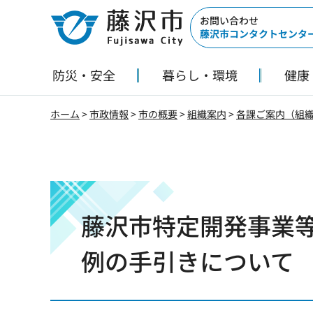
藤沢市
お問い合わせ
藤沢市コンタクトセンタ
防災・安全
暮らし・環境
健康
ホーム
>
市政情報
>
市の概要
>
組織案内
>
各課ご案内（組
藤沢市特定開発事業
例の手引きについて