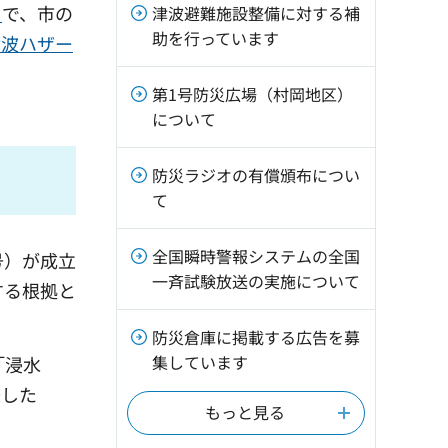
）
で、市の
津波避難施設整備に対する補
助を行っています
津波ハザー
第1号防災広場（村岡地区）
について
防災ラジオの有償頒布につい
て
全国瞬時警報システムの全国
号）が成立
一斉試験放送の実施について
する根拠と
防災倉庫に掲載する広告を募
集しています
「浸水
味した
もっと見る