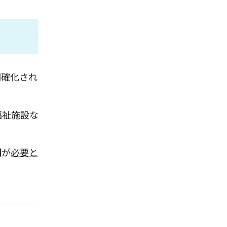
明確化され
福祉施設な
明
が
必要と