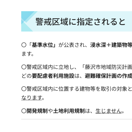
警戒区域に指定されると
〇「
基準水位」
が公表され、
浸水深＋建築物
ます。
〇警戒区域内に立地し、「藤沢市地域防災計
どの
要配慮者利用施設
は、
避難確保計画の作
〇警戒区域内に位置する建物等を取引の対象
なります
。
〇
開発規制
や
土地利用規制
は、
生じません
。