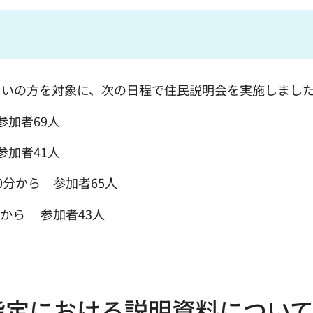
まいの方を対象に、次の日程で住民説明会を実施しまし
参加者69人
参加者41人
30分から 参加者65人
加者43人
指定における説明資料につい