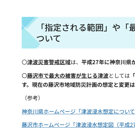
「指定される範囲」や「
ついて
〇
津波災害警戒区域
は、
平成27年に神奈川県
〇
藤沢市で最大の被害が生じる津波
としては
す。
現在の藤沢市地域防災計画の想定と変更は
（参考）
神奈川県ホームページ「津波浸水想定につい
藤沢市ホームページ「津波浸水想定図（平成2