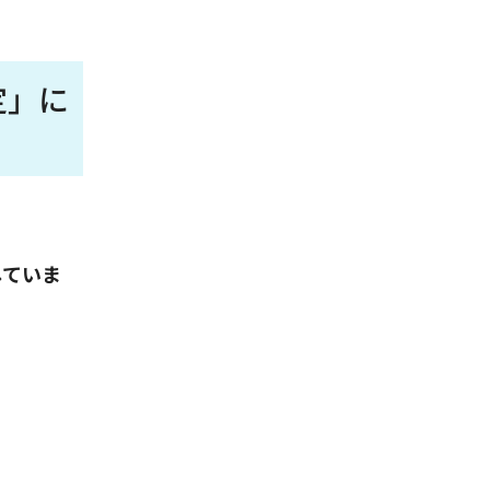
定」に
していま