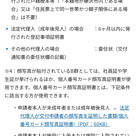
行された戸籍謄本等（「本籍地が藤沢市内である場
合」又は「住民票上で同一世帯かつ親子関係にある場
合」は不要）
法定代理人（成年後見人）の場合 ：6ヶ月以内に発
行された登記事項証明書
その他の代理人の場合 ：委任状（交付
通知書の委任状欄の記載）
※4：顔写真が貼付されているB群としては、社員証や学
生証が挙げられるほか、個人番号カード顔写真証明書が使
用できます。個人番号カード顔写真証明書とは、下記条件
に該当する方が使用できます。
・申請者本人が未成年者または成年被後見人 →
法定
代理人が交付申請者の顔写真を証明した書類(個人
番号カード顔写真証明書)（PDF：60KB）
・申請者本人が施設に入所または病院に入院されてい