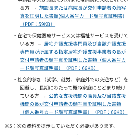
る方 →
施設長または病院長が交付申請者の顔写
真を証明した書類(個人番号カード顔写真証明書)
（PDF：59KB）
・在宅で保健医療サービス又は福祉サービスを受けて
いる方 →
居宅介護支援専門員及び当該介護支援
専門員が所属する指定居宅介護支援事業者の長が
交付申請者の顔写真を証明した書類（個人番号カ
ード顔写真証明書）（PDF：66KB）
・社会的参加（就学、就労、家庭外での交遊など）を
回避し、長期にわたって概ね家庭にとどまり続け
ている方 →
公的な支援機関の職員及び当該支援
機関の長が交付申請者の顔写真を証明した書類
（個人番号カード顔写真証明書）（PDF：66KB）
※5：次の資料を提示していただく必要があります。