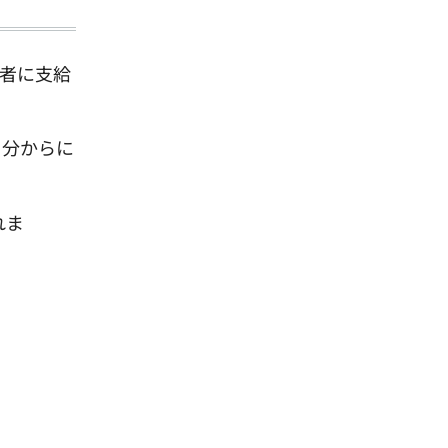
計者に支給
月分からに
れま