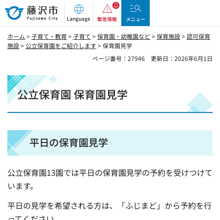
藤沢市
Language
緊急情報
メニュー
ホーム
>
子育て・教育
>
子育て
>
保育園・幼稚園など
>
保育施設
>
認可保育
施設
>
公立保育園をご紹介します
> 保育園見学
ページ番号：27946
更新日：2026年6月1日
公立保育園 保育園見学
平日の保育園見学
公立保育園13園では平日の保育園見学の予約を受けつけて
います。
平日の見学を希望される方は、「ふじまど」から予約を行
ってください。