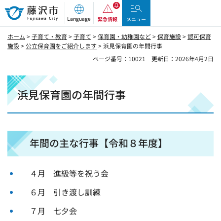
藤沢市
Language
緊急情報
メニュー
ホーム
>
子育て・教育
>
子育て
>
保育園・幼稚園など
>
保育施設
>
認可保育
施設
>
公立保育園をご紹介します
> 浜見保育園の年間行事
ページ番号：10021
更新日：2026年4月2日
浜見保育園の年間行事
年間の主な行事【令和８年度】
４月 進級等を祝う会
６月 引き渡し訓練
７月 七夕会