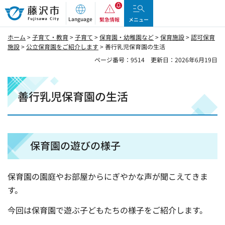
藤沢市
Language
緊急情報
メニュー
ホーム
>
子育て・教育
>
子育て
>
保育園・幼稚園など
>
保育施設
>
認可保育
施設
>
公立保育園をご紹介します
> 善行乳児保育園の生活
ページ番号：9514
更新日：2026年6月19日
善行乳児保育園の生活
保育園の遊びの様子
保育園の園庭やお部屋からにぎやかな声が聞こえてきま
す。
今回は保育園で遊ぶ子どもたちの様子をご紹介します。