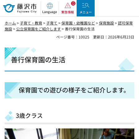
藤沢市
Language
緊急情報
メニュー
ホーム
>
子育て・教育
>
子育て
>
保育園・幼稚園など
>
保育施設
>
認可保育
施設
>
公立保育園をご紹介します
> 善行保育園の生活
ページ番号：10025
更新日：2026年6月23日
善行保育園の生活
保育園での遊びの様子をご紹介します。
3歳クラス