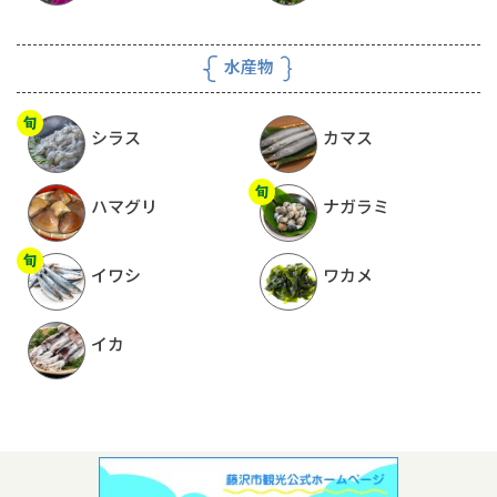
水産物
シラス
カマス
ハマグリ
ナガラミ
イワシ
ワカメ
イカ