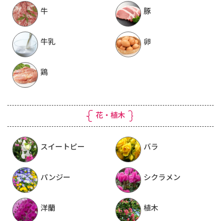
牛
豚
牛乳
卵
鶏
花・植木
スイートピー
バラ
パンジー
シクラメン
洋蘭
植木