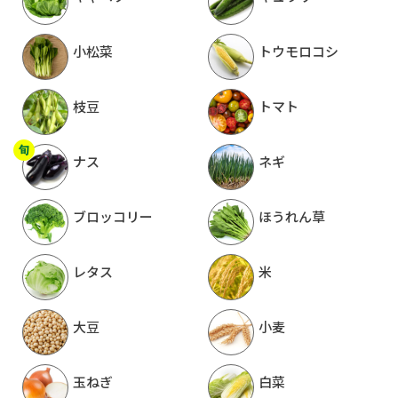
小松菜
トウモロコシ
枝豆
トマト
ナス
ネギ
ブロッコリー
ほうれん草
レタス
米
大豆
小麦
玉ねぎ
白菜