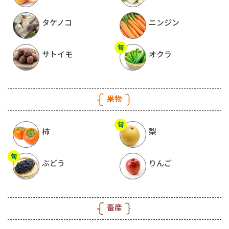
タケノコ
ニンジン
サトイモ
オクラ
果物
柿
梨
ぶどう
りんご
畜産